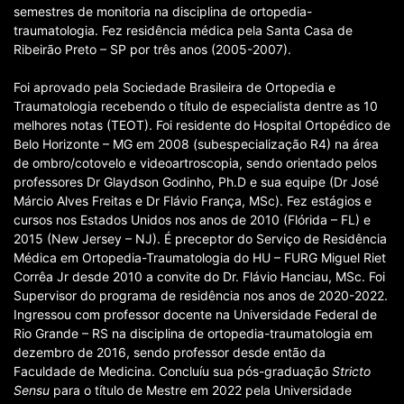
semestres de monitoria na disciplina de ortopedia-
traumatologia. Fez residência médica pela Santa Casa de
Ribeirão Preto – SP por três anos (2005-2007).
Foi aprovado pela Sociedade Brasileira de Ortopedia e
Traumatologia recebendo o título de especialista dentre as 10
melhores notas (TEOT). Foi residente do Hospital Ortopédico de
Belo Horizonte – MG em 2008 (subespecialização R4) na área
de ombro/cotovelo e videoartroscopia, sendo orientado pelos
professores Dr Glaydson Godinho, Ph.D e sua equipe (Dr José
Márcio Alves Freitas e Dr Flávio França, MSc). Fez estágios e
cursos nos Estados Unidos nos anos de 2010 (Flórida – FL) e
2015 (New Jersey – NJ). É preceptor do Serviço de Residência
Médica em Ortopedia-Traumatologia do HU – FURG Miguel Riet
Corrêa Jr desde 2010 a convite do Dr. Flávio Hanciau, MSc. Foi
Supervisor do programa de residência nos anos de 2020-2022.
Ingressou com professor docente na Universidade Federal de
Rio Grande – RS na disciplina de ortopedia-traumatologia em
dezembro de 2016, sendo professor desde então da
Faculdade de Medicina. Concluíu sua pós-graduação
Stricto
Sensu
para o título de Mestre em 2022 pela Universidade