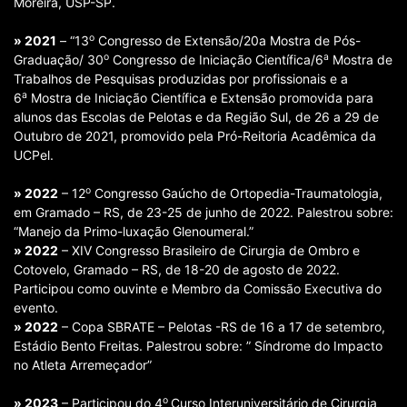
Moreira, USP-SP.
o
» 2021
– “13
Congresso de Extensão/20a Mostra de Pós-
o
a
Graduação/ 30
Congresso de Iniciação Científica/6
Mostra de
Trabalhos de Pesquisas produzidas por profissionais e a
a
6
Mostra de Iniciação Científica e Extensão promovida para
alunos das Escolas de Pelotas e da Região Sul, de 26 a 29 de
Outubro de 2021, promovido pela Pró-Reitoria Acadêmica da
UCPel.
o
» 2022
– 12
Congresso Gaúcho de Ortopedia-Traumatologia,
em Gramado – RS, de 23-25 de junho de 2022. Palestrou sobre:
“Manejo da Primo-luxação Glenoumeral.”
» 2022
– XIV Congresso Brasileiro de Cirurgia de Ombro e
Cotovelo, Gramado – RS, de 18-20 de agosto de 2022.
Participou como ouvinte e Membro da Comissão Executiva do
evento.
» 2022
– Copa SBRATE – Pelotas -RS de 16 a 17 de setembro,
Estádio Bento Freitas. Palestrou sobre: ” Síndrome do Impacto
no Atleta Arremeçador”
o
» 2023
– Participou do 4
Curso Interuniversitário de Cirurgia