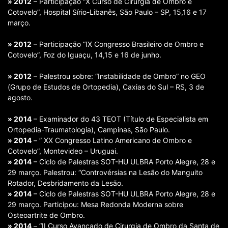
» 2012
– Participação “X Curso de Cirurgia de Ombro e
Cotovelo”, Hospital Sírio-Libanês, São Paulo – SP, 15,16 e 17
março.
» 2012
– Participação “IX Congresso Brasileiro de Ombro e
Cotovelo”, Foz do Iguaçu, 14,15 e 16 de junho.
» 2012
– Palestrou sobre: “Instabilidade de Ombro” no GEO
(Grupo de Estudos de Ortopedia), Caxias do Sul – RS, 3 de
agosto.
» 2014
– Examinador do 43 TEOT (Título de Especialista em
Ortopedia-Traumatologia), Campinas, São Paulo.
» 2014
– ” XX Congresso Latino Americano de Ombro e
Cotovelo”, Montevideo – Uruguai.
» 2014
– Ciclo de Palestras SOT-HU ULBRA Porto Alegre, 28 e
29 março. Palestrou: “Controvérsias na Lesão do Manguito
Rotador, Desbridamento da Lesão.
» 2014
– Ciclo de Palestras SOT-HU ULBRA Porto Alegre, 28 e
29 março. Participou: Mesa Redonda Moderna sobre
Osteoartrite de Ombro.
» 2014
– “II Curso Avançado de Cirurgia de Ombro da Santa de